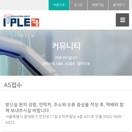
처음으로
로그인
회원가입
즐겨찾기
커뮤니티
커뮤니티 입니다
공지사항, Q&A, AS접수. 갤러리 등
AS접수
받으실 분의 성함, 연락처, 주소와 오류 증상을 작성 후, 택배와 함
께 보내주시길 바랍니다.
서울특별시 동대문구 한천로11길 6 미주빌딩 4층 401호 잇플 0502-600-
4925